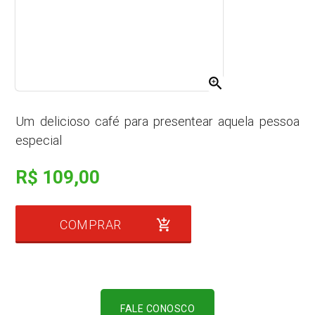
zoom_in
Um delicioso café para presentear aquela pessoa
especial
R$ 109,00
COMPRAR
add_shopping_cart
FALE CONOSCO